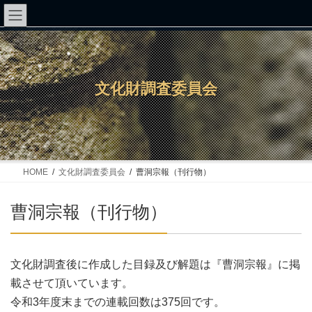
コ
ナ
ン
ビ
テ
ゲ
ン
ー
文化財調査委員会
ツ
シ
へ
ョ
ス
ン
キ
に
ッ
移
HOME
文化財調査委員会
曹洞宗報（刊行物）
プ
動
曹洞宗報（刊行物）
文化財調査後に作成した目録及び解題は『曹洞宗報』に掲
載させて頂いています。
令和3年度末までの連載回数は375回です。