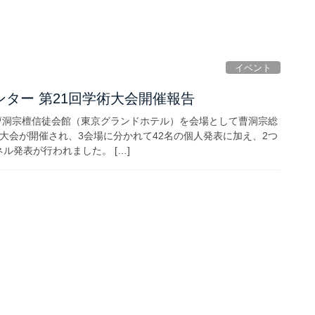
イベント
ター 第21回学術大会開催報告
日、曹洞宗檀信徒会館（東京グランドホテル）を会場として曹洞宗総
術大会が開催され、3会場に分かれて42名の個人発表に加え、2つ
ル発表が行われました。 […]