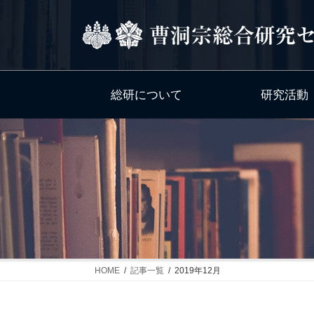
コ
ナ
ン
ビ
テ
ゲ
ン
ー
ツ
シ
総研について
研究活動
へ
ョ
ス
ン
キ
に
ッ
移
プ
動
HOME
記事一覧
2019年12月