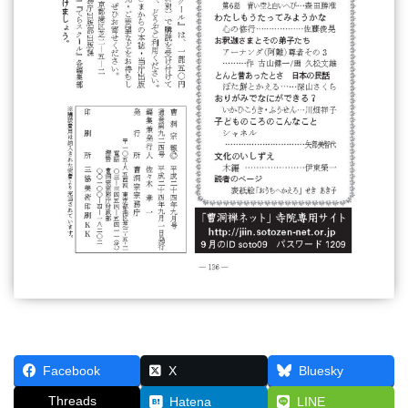
Facebook
X
Bluesky
Threads
Hatena
LINE