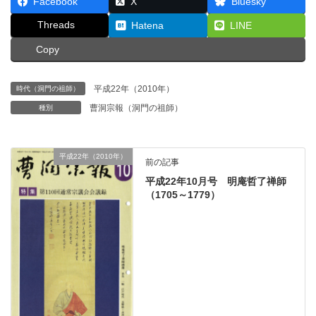
Facebook
X
Bluesky
Threads
Hatena
LINE
Copy
平成22年（2010年）
時代（洞門の祖師）
曹洞宗報（洞門の祖師）
種別
平成22年（2010年）
前の記事
平成22年10月号 明庵哲了禅師
（1705～1779）