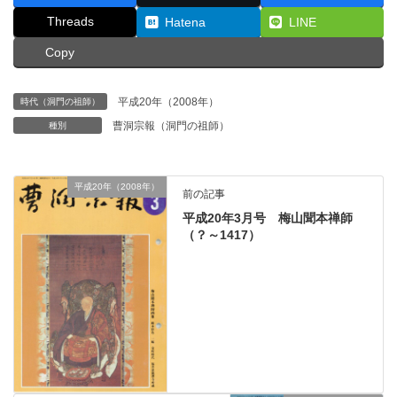
Threads
Hatena
LINE
Copy
平成20年（2008年）
時代（洞門の祖師）
曹洞宗報（洞門の祖師）
種別
平成20年（2008年）
前の記事
平成20年3月号 梅山聞本禅師
（？～1417）