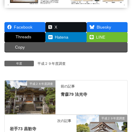
Facebook
X
Bluesky
Threads
Hatena
LINE
Copy
平成２９年度調査
年度
平成２８年度調査
前の記事
青森79 法光寺
平成２９年度調査
次の記事
岩手73 昌歓寺