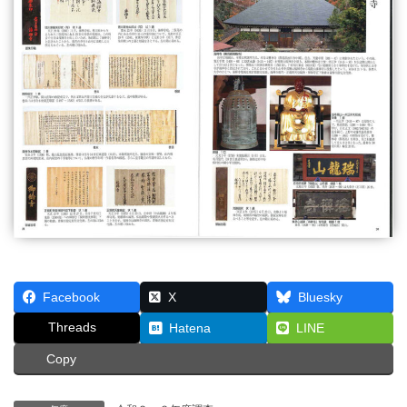
Facebook
X
Bluesky
Threads
Hatena
LINE
Copy