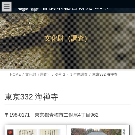
コ
ナ
ン
ビ
テ
ゲ
ン
ー
文化財（調査）
ツ
シ
へ
ョ
ス
ン
キ
に
ッ
移
HOME
文化財（調査）
令和２・３年度調査
東京332 海禅寺
プ
動
東京332 海禅寺
〒198-0171 東京都青梅市二俣尾4丁目962